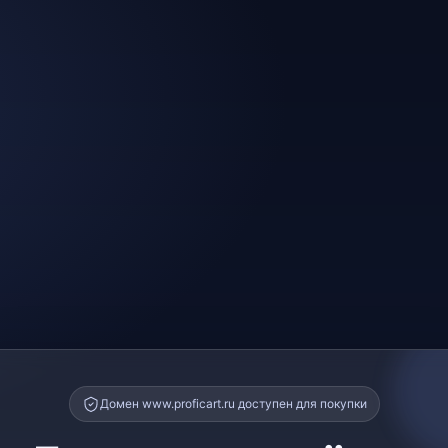
Домен www.proficart.ru доступен для покупки